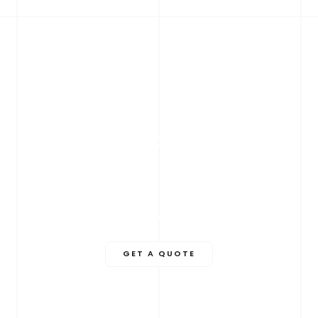
Let's Make Your Event
Memorable!
Lorem ipsum dolor sit amet, consectetur adipiscing elit.
Ut elit tellus, luctus nec ullamcorper mattis, pulvinar
dapibus leo.
GET A QUOTE