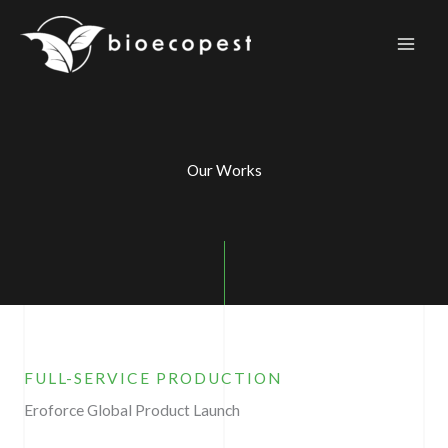
Skip
to
content
Our Works
FULL-SERVICE PRODUCTION
Eroforce Global Product Launch