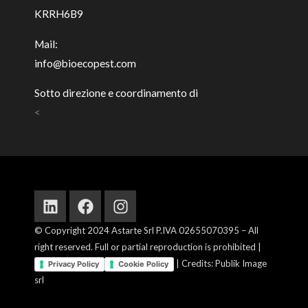
KRRH6B9
Mail:
info@bioecopest.com
Sotto direzione e coordinamento di
<
Linkedin
Facebook
Instagram
© Copyright 2024 Astarte Srl P.IVA 02655070395 – All
right reserved. Full or partial reproduction is prohibited |
| Credits: Publik Image
Privacy Policy
Cookie Policy
srl