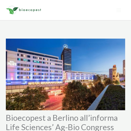
Vai
al
contenuto
Bioecopest a Berlino all’informa
Life Sciences’ Ag-Bio Congress