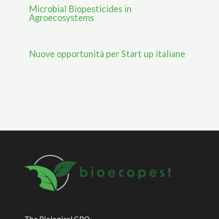
Microbial Biopesticides in
Agroecosystems
Nuove opportunità per Start up italiane
The Biological CRO