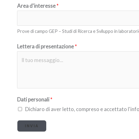
E
Area d'interesse
*
m
a
i
Prove di campo GEP – Studi di Ricerca e Sviluppo in laborator
l
Lettera di presentazione
*
C
e
l
l
u
l
Dati personali
*
a
Dichiaro di aver letto, compreso e accettato l'info
r
INVIA
e
d