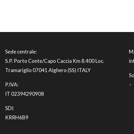
Sede centrale:
Ma
S.P. Porto Conte/Capo Caccia Km 8.400 Loc.
i
Tramariglio 07041 Alghero (SS) ITALY
So
P.IVA:
<
IT 02394290908
SDI:
KRRH6B9