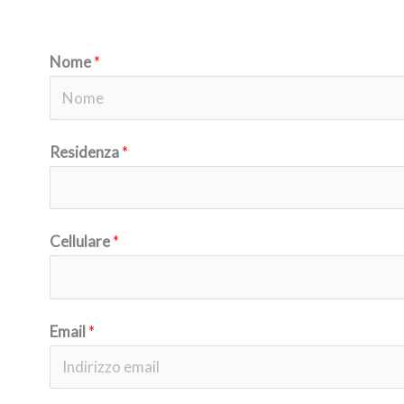
Nome
*
N
Residenza
*
o
m
e
Cellulare
*
Email
*