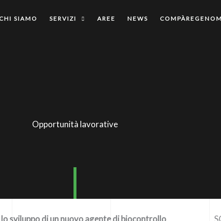
CHI SIAMO
SERVIZI
AREE
NEWS
COMPÀREGENO
Opportunità lavorative
 lo sviluppo di un nuovo agente di biocontrollo
S