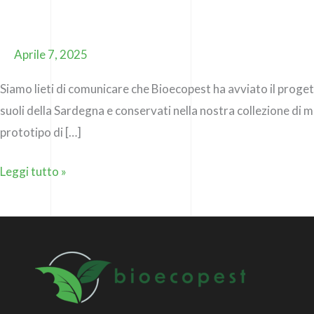
Sardus
Bacter,
progetto
Aprile 7, 2025
di
Siamo lieti di comunicare che Bioecopest ha avviato il proget
ricerca
suoli della Sardegna e conservati nella nostra collezione di 
cofinanziato
prototipo di […]
da
Sardegna
Leggi tutto »
Ricerche.