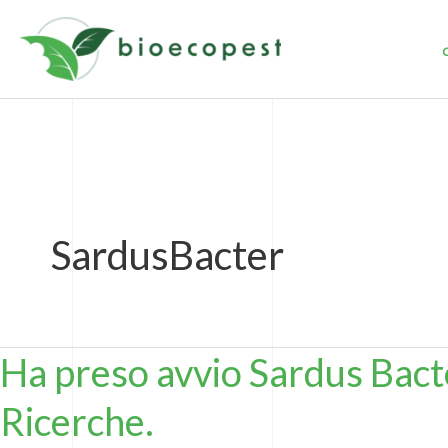
Vai
al
contenuto
SardusBacter
Ha preso avvio Sardus Bacte
Ha
preso
Ricerche.
avvio