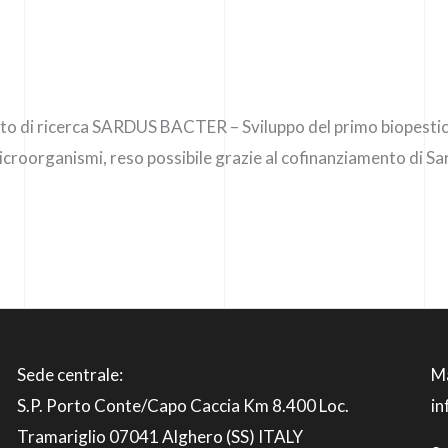
to di ricerca SARDUS BACTER – Sviluppo del primo biopesticida
microorganismi, reso possibile grazie al cofinanziamento di Sa
Sede centrale:
Ma
S.P. Porto Conte/Capo Caccia Km 8.400 Loc.
i
Tramariglio 07041 Alghero (SS) ITALY