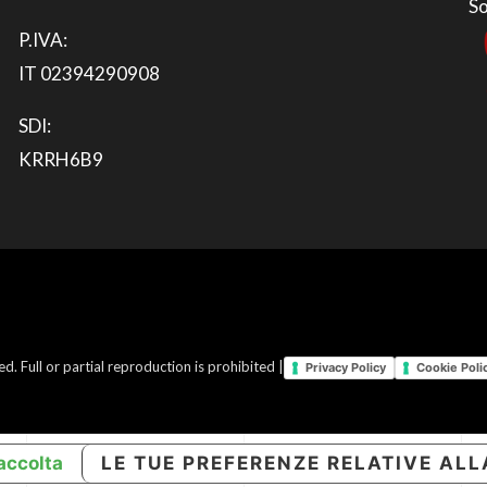
So
P.IVA:
IT 02394290908
SDI:
KRRH6B9
 Full or partial reproduction is prohibited |
Privacy Policy
Cookie Poli
accolta
LE TUE PREFERENZE RELATIVE ALL