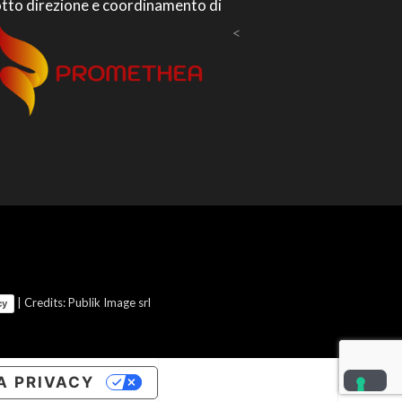
tto direzione e coordinamento di
<
| Credits: Publik Image srl
cy
A PRIVACY