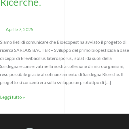
Ricerche.
progetto
di
ricerca
cofinanziato
Aprile 7, 2025
da
Sardegna
Siamo lieti di comunicare che Bioecopest ha avviato il progetto di
Ricerche.
ricerca SARDUS BACTER – Sviluppo del primo biopesticida a base
di ceppi di Brevibacillus laterosporus, isolati da suoli della
Sardegna e conservati nella nostra collezione di microorganismi,
reso possibile grazie al cofinanziamento di Sardegna Ricerche. Il
progetto si concentrerà sullo sviluppo un prototipo di […]
Leggi tutto »