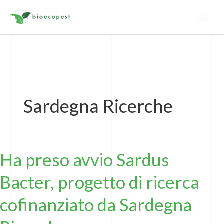
Vai
al
contenuto
Sardegna Ricerche
Ha preso avvio Sardus
Ha
preso
Bacter, progetto di ricerca
avvio
Sardus
cofinanziato da Sardegna
Bacter,